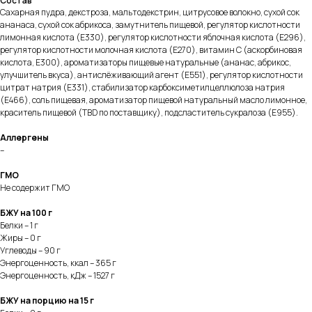
Состав
Сахарная пудра, декстроза, мальтодекстрин, цитрусовое волокно, сухой сок
ананаса, сухой сок абрикоса, замутнитель пищевой, регулятор кислотности
лимонная кислота (E330), регулятор кислотности яблочная кислота (E296),
регулятор кислотности молочная кислота (E270), витамин С (аскорбиновая
кислота, E300), ароматизаторы пищевые натуральные (ананас, абрикос,
улучшитель вкуса), антислёживающий агент (E551), регулятор кислотности
цитрат натрия (E331), стабилизатор карбоксиметилцеллюлоза натрия
(E466), соль пищевая, ароматизатор пищевой натуральный масло лимонное,
краситель пищевой (TBD по поставщику), подсластитель сукралоза (E955).
Аллергены
–
ГМО
Не содержит ГМО
БЖУ на 100 г
Белки – 1 г
Жиры – 0 г
Углеводы – 90 г
Энергоценность, ккал – 365 г
Энергоценность, кДж – 1527 г
БЖУ на порцию на 15 г