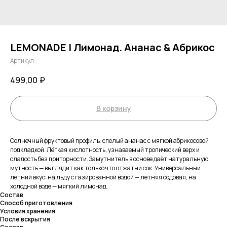
LEMONADE | Лимонад. Ананас & Абрикос
Артикул:
499,00
₽
В корзину
Солнечный фруктовый профиль: спелый ананас с мягкой абрикосовой
подкладкой. Лёгкая кислотность, узнаваемый тропический верх и
сладость без приторности. Замутнитель в основе даёт натуральную
мутность — выглядит как только что отжатый сок. Универсальный
летний вкус: на льду с газированной водой — летняя содовая, на
холодной воде — мягкий лимонад.
Состав
Способ приготовления
Условия хранения
После вскрытия