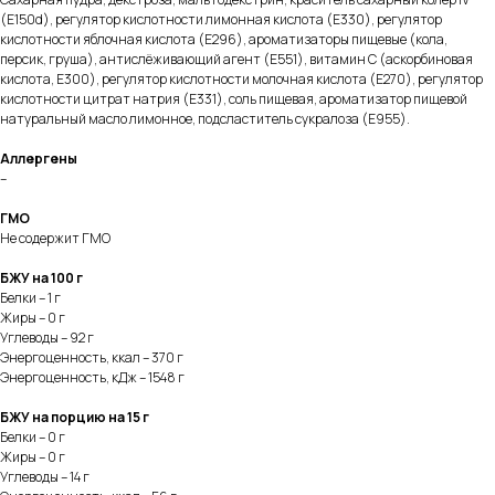
(E150d), регулятор кислотности лимонная кислота (E330), регулятор
кислотности яблочная кислота (E296), ароматизаторы пищевые (кола,
персик, груша), антислёживающий агент (E551), витамин С (аскорбиновая
кислота, E300), регулятор кислотности молочная кислота (E270), регулятор
кислотности цитрат натрия (E331), соль пищевая, ароматизатор пищевой
натуральный масло лимонное, подсластитель сукралоза (E955).
Аллергены
–
ГМО
Не содержит ГМО
БЖУ на 100 г
Белки – 1 г
Жиры – 0 г
Углеводы – 92 г
Энергоценность, ккал – 370 г
Энергоценность, кДж – 1548 г
БЖУ на порцию на 15 г
Белки – 0 г
Жиры – 0 г
Углеводы – 14 г