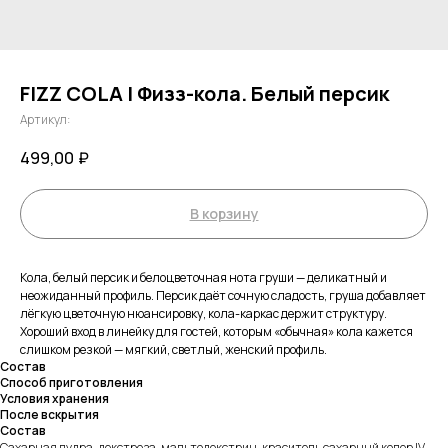
FIZZ COLA | Физз-кола. Белый персик
Артикул:
499,00
₽
В корзину
Кола, белый персик и белоцветочная нота груши — деликатный и
неожиданный профиль. Персик даёт сочную сладость, груша добавляет
лёгкую цветочную нюансировку, кола-каркас держит структуру.
Хороший вход в линейку для гостей, которым «обычная» кола кажется
слишком резкой — мягкий, светлый, женский профиль.
Состав
Способ приготовления
Условия хранения
После вскрытия
Состав
Сахарная пудра, декстроза, мальтодекстрин, краситель сахарный колер IV