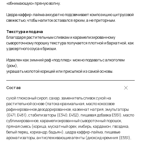
«обнимающую» пряную волну.
Цедра каффир-лайма аккуратно подсвечивает композицию цитрусовой
свежестью, чтобы напиток оставался ярким, а не приторным.
Текстура и подача
Благодаря растительным сливкам и карамелизированному
сывороточному порошку текстура получается плотной и бархатной, как
у десертного соуса к бриоши.
Идеален как зимний раф «под плед»: можно подавать с алкоголем
(ром),
украшать молотой корицей или присыпкой из самой основы.
Состав
сухой глюкозный сироп, сахар, заменитель сливок сухой на
растительной основе (патока крахмальная, масло кокосовое
рафинированное дезодорированное, казеинат натрия, эмульгаторы
(E471, E481), стабилизаторы (E340, E452), пищевая добавка E551), масло
сублимированное, карамелизированный сывороточный порошок,
пряная смесь (корица, мускатный орех, имбирь, кардамон, гвоздика,
белый перец, кориандр, бадьян), цедра каффир-лайма, пищевые
ароматизаторы, антислеживающие агенты (диоксид кремния (E551),