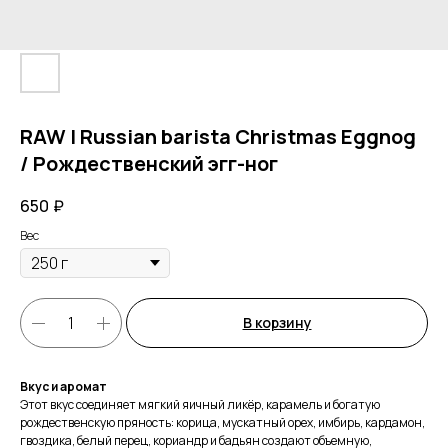
RAW | Russian barista Christmas Eggnog
/ Рождественский эгг-ног
650
₽
Вес
В корзину
Вкус и аромат
Этот вкус соединяет мягкий яичный ликёр, карамель и богатую
рождественскую пряность: корица, мускатный орех, имбирь, кардамон,
гвоздика, белый перец, кориандр и бадьян создают объемную,